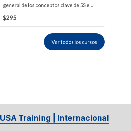
general de los conceptos clave de 5S e
incluye un Certificado de Competencia de
$295
formación certificado. Clasificar, Ordenar,
Limpiar, Estandarizar, Sostener. 0.1 CEU.
Idioma: Inglés.
Ver todos los cursos
USA Training | Internacional