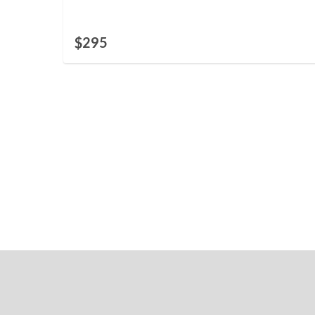
ISO e incluye un Certificado de
Competencia de formación certificado. 0,2
$295
CEU. Idioma: inglés.