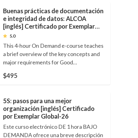
Buenas prácticas de documentación
e integridad de datos: ALCOA
[inglés] Certificado por Exemplar
Global: 26
5.0
This 4-hour On Demand e-course teaches
a brief overview of the key concepts and
major requirements for Good
Documentation Practice and Data
$495
Integrity-ALCOA+. Includes certified
training Certificate of Competence. 0.4
CEUs. Language: English.
5S: pasos para una mejor
organización [inglés] Certificado
por Exemplar Global-26
Este curso electrónico DE 1 hora BAJO
DEMANDA ofrece una breve descripción