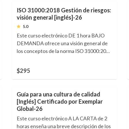
ISO 31000:2018 Gestión de riesgos:
visión general [inglés]-26
5.0
Este curso electrónico DE 1 hora BAJO
DEMANDA ofrece una visión general de
los conceptos de la norma ISO 31000:2018
sobre Directrices para la Gestión de
Riesgos e incluye un Certificado de
$295
Competencia de formación certificado. 0,1
CEU. Idioma: Inglés.
Guía para una cultura de calidad
[Inglés] Certificado por Exemplar
Global-26
Este curso electrónico A LA CARTA de 2
horas enseña una breve descripción de los