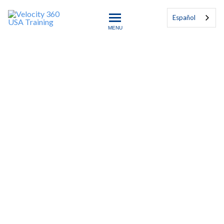
Español
MENU
Velocity 360 USA Training
Good Documentation
Practice & ALCOA+
Don’t let poor record-keeping jeopardize your
quality management system or regulatory
standing! In this fast-paced, high-impact 4-
hour ON DEMAND e-course, you’ll unlock
the core secrets of ISO Good Documentation
Practice (GDocP) and the ALCOA+
framework. Designed for professionals who