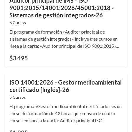
Auditor principal de IMS - ISO
9001:2015/14001:2026/45001:2018 -
Sistemas de gestión integrados-26
6 Cursos
El programa de formación «Auditor principal de
sistemas de gestión integrados» incluye tres cursos en
línea a la carta: «Auditor principal de ISO 9001:2015»,
«Auditor principal de ISO 14001:2026» y «Auditor
$3,495
principal de ISO 45001:2018». 6,4 créditos de
formación continua (CEU). Idioma: inglés.
ISO 14001:2026 - Gestor medioambiental
certificado [Inglés]-26
5 Cursos
El programa «Gestor medioambiental certificado» es un
curso de formación de 42 horas que consta de cuatro
cursos en línea a la carta: Auditor principal ISO
14001:2026, Directrices de gestión de riesgos ISO