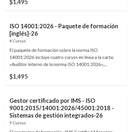
$1,495
«Buenas prácticas de documentación (ALOCA)»,
«Cultura de la calidad» y «5S: pasos para una mejor
organización». 2,7 créditos de formación continua
(CEU).
ISO 14001:2026 - Paquete de formación
[inglés]-26
4 Cursos
El paquete de formación sobre la norma ISO
14001:2026 incluye cuatro cursos en línea a la carta:
«Auditor interno de la norma ISO 14001:2026»,
«Gestión de riesgos según la norma ISO 31000:2018»,
$1,495
«Buenas prácticas de documentación: ALCOA» y
«Análisis de modos de fallo y efectos (FMEA)». Idioma:
inglés.
Gestor certificado por IMS - ISO
9001:2015/14001:2026/45001:2018 -
Sistemas de gestión integrados-26
9 Cursos
El programa de formación «IMS Certified Manager»