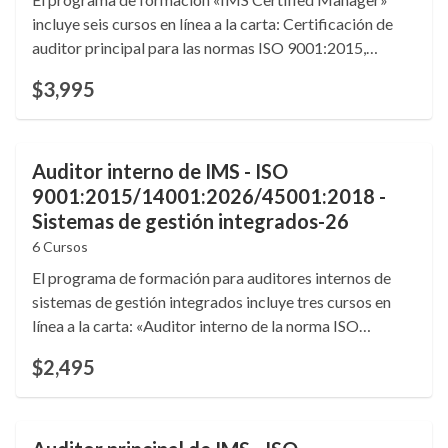
incluye seis cursos en línea a la carta: Certificación de
auditor principal para las normas ISO 9001:2015,
14001:2026, ISO 45001:2018 y las Directrices de
$3,995
gestión de riesgos ISO 31000:2018, así como cursos
sobre buenas prácticas de distribución (GDP) y análisis
de fallos y efectos (FMEA). 7,4 créditos de formación
continua (CEU). Idioma: inglés.
Auditor interno de IMS - ISO
9001:2015/14001:2026/45001:2018 -
Sistemas de gestión integrados-26
6 Cursos
El programa de formación para auditores internos de
sistemas de gestión integrados incluye tres cursos en
línea a la carta: «Auditor interno de la norma ISO
9001:2015», «Auditor interno de la norma ISO
$2,495
45001:2018» y «Auditor interno de la norma ISO
14001:2026». 5,6 créditos de formación continua (CEU).
Idioma: inglés.