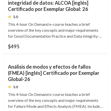
integridad de datos: ALCOA [inglés]
Certificado por Exemplar Global: 26
5.0
This 4-hour On Demand e-course teaches a brief
overview of the key concepts and major requirements
for Good Documentation Practice and Data Integrity-
ALCOA+. Includes certified training Certificate of
$495
Competence. 0.4 CEUs. Language: English.
Análisis de modos y efectos de fallos
(FMEA) [inglés] Certificado por Exemplar
Global-26
5.0
This 4-hour On Demand e-course teaches a brief
overview of the key concepts and major requirements
for Failure Mode and Effects Analysis (FMEA). Includes