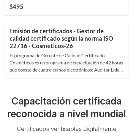
certified training Certificate of Competence. 0.4 CEUs.
$495
Language: English.
Emisión de certificados - Gestor de
calidad certificado según la norma ISO
22716 - Cosméticos-26
El programa de Gerente de Calidad Certificado -
Cosméticos es un programa de capacitación de 42 horas
que consta de cuatro cursos electrónicos: Auditor Líder
ISO 22716:2007, Directrices de Gestión de Riesgos ISO
31000:2018, Buenas Prácticas de Documentación y
AMEF. 4.2 CEU.
Capacitación certificada
reconocida a nivel mundial
Certificados verificables digitalmente