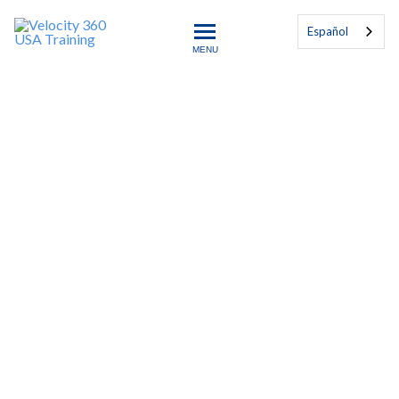
Español
MENU
Velocity 360 USA Training
Gerente Certificado ISO
22716
El programa «ISO 22716 Certified Quality
Manager - Cosmetics GMP» (Gerente de
calidad certificado ISO 22716 - Buenas
prácticas de fabricación de cosméticos) es
un programa de formación de 42 horas que
consta de cuatro cursos electrónicos a la
carta: ISO 22716:2007 Auditor principal, ISO