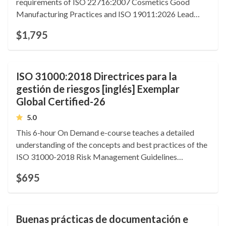
requirements of ISO 22716:2007 Cosmetics Good
Manufacturing Practices and ISO 19011:2026 Lead
Auditing. Includes a certified training Certificate of
$1,795
Competence. 3.2 CEUs. Language: English
ISO 31000:2018 Directrices para la
gestión de riesgos [inglés] Exemplar
Global Certified-26
5.0
This 6-hour On Demand e-course teaches a detailed
understanding of the concepts and best practices of the
ISO 31000-2018 Risk Management Guidelines
standard. Includes a certified training Certificate of
$695
Competence. 0.6 CEUs. Language: English.
Buenas prácticas de documentación e