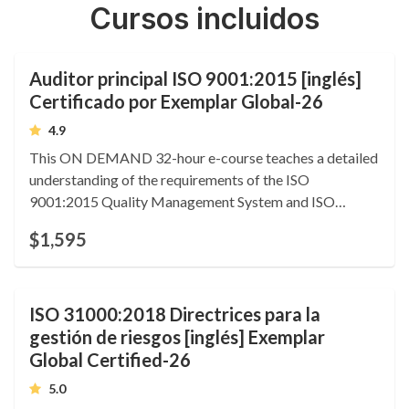
Cursos incluidos
Auditor principal ISO 9001:2015 [inglés]
Certificado por Exemplar Global-26
4.9
This ON DEMAND 32-hour e-course teaches a detailed
understanding of the requirements of the ISO
9001:2015 Quality Management System and ISO
19011:2026 Lead Auditing. Includes certified training
$1,595
Certificate of Competence. 3.2 CEUs. Language: English.
ISO 31000:2018 Directrices para la
gestión de riesgos [inglés] Exemplar
Global Certified-26
5.0