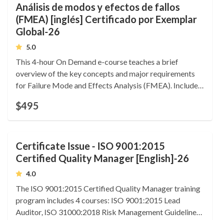
Análisis de modos y efectos de fallos
(FMEA) [inglés] Certificado por Exemplar
Global-26
5.0
This 4-hour On Demand e-course teaches a brief
overview of the key concepts and major requirements
for Failure Mode and Effects Analysis (FMEA). Includes
certified training Certificate of Competence. 0.4 CEUs.
$495
Language: English.
Certificate Issue - ISO 9001:2015
Certified Quality Manager [English]-26
4.0
The ISO 9001:2015 Certified Quality Manager training
program includes 4 courses: ISO 9001:2015 Lead
Auditor, ISO 31000:2018 Risk Management Guidelines,