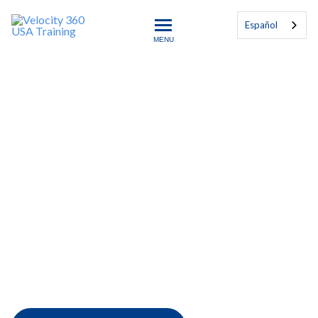
Español
MENU
Velocity 360 USA Training
Requisitos de IATF
16949:2016
This 16-hour On Demand e-course teaches a
detailed understanding of the concepts and
requirements of IATF 16949:2016 Automotive
Quality Management, ISO 9001:2015 Quality
Management, and includes a certified
training Certificate of Competence. 1.6 CEUs.